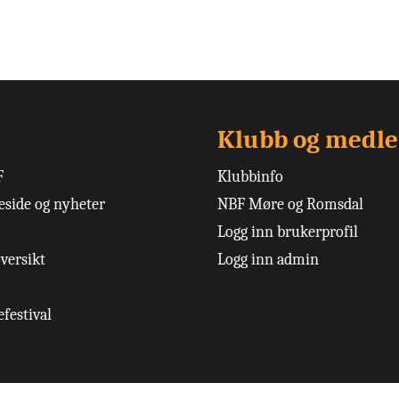
Klubb og medl
F
Klubbinfo
side og nyheter
NBF Møre og Romsdal
Logg inn brukerprofil
versikt
Logg inn admin
festival