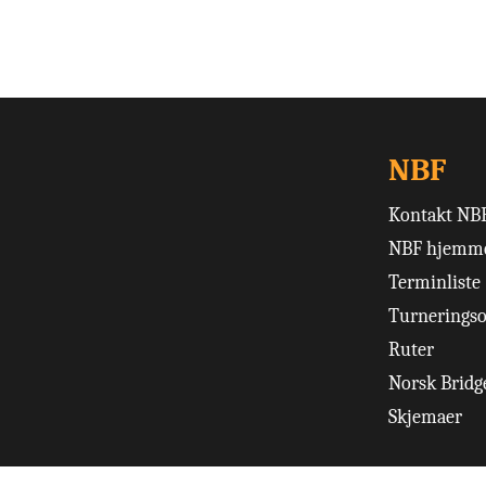
NBF
Kontakt NB
NBF hjemme
Terminliste
Turneringso
Ruter
Norsk Bridge
Skjemaer