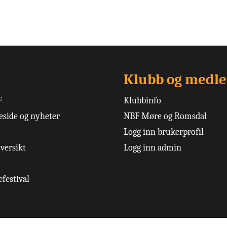
Klubb og medl
F
Klubbinfo
side og nyheter
NBF Møre og Romsdal
Logg inn brukerprofil
versikt
Logg inn admin
festival