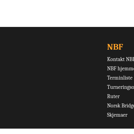
NBF
Kontakt NB
NBF hjemme
Terminliste
Turneringso
Ruter
Norsk Bridge
Skjemaer